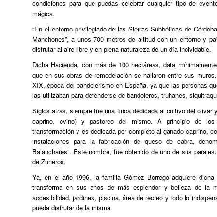
condiciones para que puedas celebrar cualquier tipo de even
mágica.
“En el entorno privilegiado de las Sierras Subbéticas de Córdob
Manchones”, a unos 700 metros de altitud con un entorno y pai
disfrutar al aire libre y en plena naturaleza de un día inolvidable.
Dicha Hacienda, con más de 100 hectáreas, data mínimamente d
que en sus obras de remodelación se hallaron entre sus muros, 
XIX, época del bandolerismo en España, ya que las personas que
las utilizaban para defenderse de bandoleros, truhanes, siquitraqu
Siglos atrás, siempre fue una finca dedicada al cultivo del oliva
caprino, ovino) y pastoreo del mismo. A principio de lo
transformación y es dedicada por completo al ganado caprino, 
instalaciones para la fabricación de queso de cabra, den
Balanchares”. Este nombre, fue obtenido de uno de sus parajes
de Zuheros.
Ya, en el año 1996, la familia Gómez Borrego adquiere dicha 
transforma en sus años de más esplendor y belleza de la m
accesibilidad, jardines, piscina, área de recreo y todo lo indispe
pueda disfrutar de la misma.