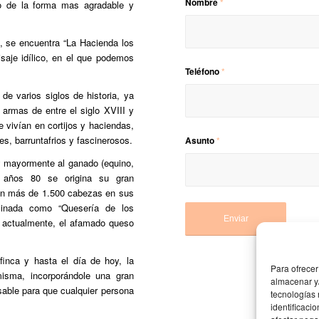
Nombre
*
to de la forma mas agradable y
a, se encuentra “La Hacienda los
saje idílico, en el que podemos
Teléfono
*
e varios siglos de historia, ya
armas de entre el siglo XVIII y
 vivían en cortijos y haciendas,
es, barruntafrios y fascinerosos.
Asunto
*
r y mayormente al ganado (equino,
s años 80 se origina su gran
con más de 1.500 cabezas en sus
ominada como “Quesería de los
, actualmente, el afamado queso
finca y hasta el día de hoy, la
Para ofrecer
isma, incorporándole una gran
almacenar y/
nsable para que cualquier persona
tecnologías
identificaci