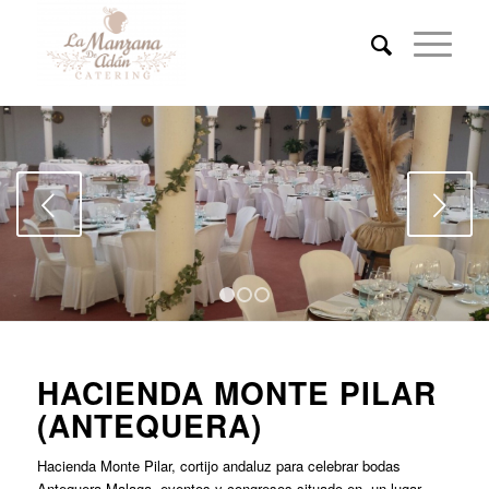
Posterior
1
2
3
HACIENDA MONTE PILAR
(ANTEQUERA)
Hacienda Monte Pilar, cortijo andaluz para celebrar bodas
Antequera Malaga, eventos y congresos situado en, un lugar